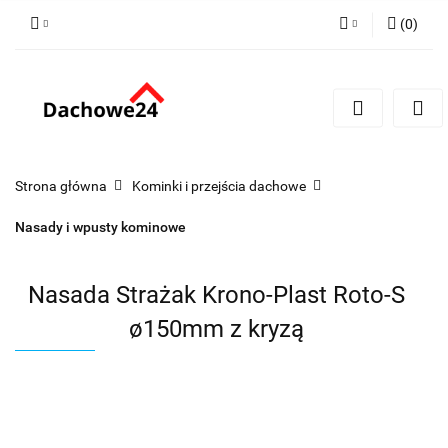
(
0
)
Zaloguj się
Zarejestruj się
Dodaj zgłoszenie
Zgody cookies
Strona główna
Kominki i przejścia dachowe
Nasady i wpusty kominowe
Nasada Strażak Krono-Plast Roto-S
ø150mm z kryzą