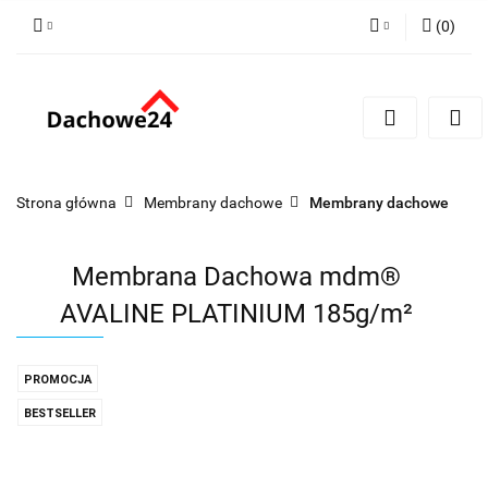
(
0
)
Zaloguj się
Zarejestruj się
Dodaj zgłoszenie
Zgody cookies
Strona główna
Membrany dachowe
Membrany dachowe
Membrana Dachowa mdm®
AVALINE PLATINIUM 185g/m²
PROMOCJA
BESTSELLER