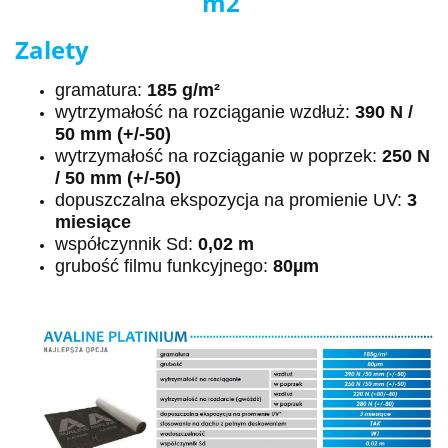
m2
Zalety
gramatura:
185 g/m²
wytrzymałość na rozciąganie wzdłuż:
390 N /
50 mm (+/-50)
wytrzymałość na rozciąganie w poprzek:
250 N
/ 50 mm (+/-50)
dopuszczalna ekspozycja na promienie UV:
3
miesiące
współczynnik Sd:
0,02 m
grubość filmu funkcyjnego:
80µm