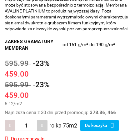
może być stosowana bezpośrednio z termoizolacją. Membrana
AVALINE PLATINIUM to produkt najwyższej klasy. Poza
doskonałymi parametrami wytrzymałościowymi charakteryzuje
się niemal dwukrotnie grubszym filmem funkcyjnym, który
odpowiada za niezwykle wysoki poziom paroprzepuszczalności.
ZAKRES GRAMATURY
od 161 g/m² do 190 g/m²
MEMBRAN
595.99
-23%
459.00
595.99
-23%
459.00
6.12
/
m2
Najniższa cena z 30 dni przed promocją:
378.86
466
rolka 75m2
Do koszyka
Do przechowalni