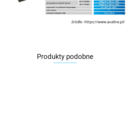
źródło -https://www.avaline.pl/
Produkty podobne
Klej do
folii
Butylowa
Taśma
Taśma
Taśma
DELTA®-
55.23
taśma
dwustronna
jednostronna
jednostronn
THAN
dwustronna
Eorovent
Eurovent
Eurovent