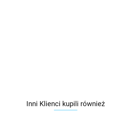
Klej do
folii
Butylowa
Taśma
Taśma
Taśma
DELTA®-
55.23
taśma
dwustronna
jednostronna
jednostronn
THAN
dwustronna
Eorovent
Eurovent
Eurovent
25.99
22.90
37.50
48.20
Eurovent®
DUO
TOPBAND
UNO COLD
BUTYL
20mm/25mb
50mm/25mb
UV
15mm/25mb
50mm/25m
Inni Klienci kupili również