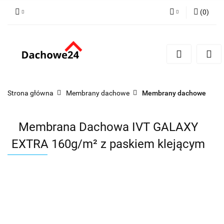
(
0
)
Zaloguj się
Zarejestruj się
Dodaj zgłoszenie
Zgody cookies
Strona główna
Membrany dachowe
Membrany dachowe
Membrana Dachowa IVT GALAXY
EXTRA 160g/m² z paskiem klejącym