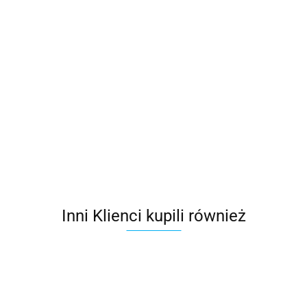
Klej do
folii
Butylowa
Taśma
Taśma
Taśma
DELTA®-
55.23
taśma
dwustronna
jednostronna
jednostronn
THAN
dwustronna
Eorovent
Eurovent
Eurovent
25.99
22.90
37.50
48.20
Eurovent®
DUO
TOPBAND
UNO COLD
BUTYL
20mm/25mb
50mm/25mb
UV
15mm/25mb
50mm/25m
Inni Klienci kupili również