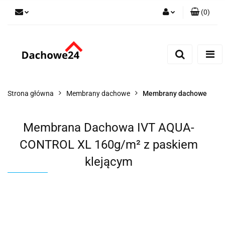
(
0
)
Zaloguj się
Zarejestruj się
Dodaj zgłoszenie
Zgody cookies
Strona główna
Membrany dachowe
Membrany dachowe
Membrana Dachowa IVT AQUA-
CONTROL XL 160g/m² z paskiem
klejącym