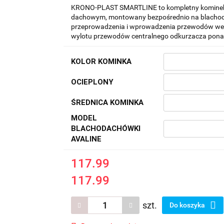
KRONO-PLAST SMARTLINE to kompletny kominek w
dachowym, montowany bezpośrednio na blachod
przeprowadzenia i wprowadzenia przewodów wenty
wylotu przewodów centralnego odkurzacza ponad
KOLOR KOMINKA
OCIEPLONY
ŚREDNICA KOMINKA
MODEL
BLACHODACHÓWKI
AVALINE
117.99
117.99
szt.
Do koszyka