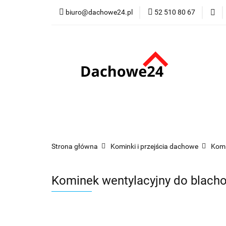
biuro@dachowe24.pl
52 510 80 67
Okna
Rolety
Membrany
Fu
Odbiór osobisty
Okna
Rolety
Schody
Kominki
Promocje
Kontakt
Bestsellery
Odbi
Strona główna
Kominki i przejścia dachowe
Komi
Kominek wentylacyjny do blach