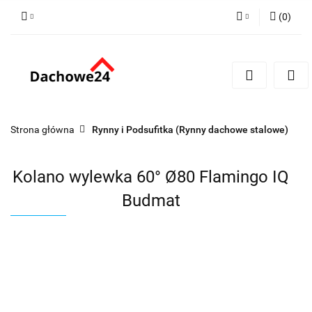
(
0
)
Zaloguj się
Zarejestruj się
Dodaj zgłoszenie
Zgody cookies
Strona główna
Rynny i Podsufitka (Rynny dachowe stalowe)
Kolano wylewka 60° Ø80 Flamingo IQ
Budmat