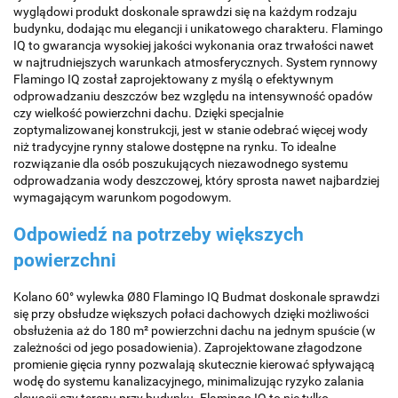
wyglądowi produkt doskonale sprawdzi się na każdym rodzaju
budynku, dodając mu elegancji i unikatowego charakteru. Flamingo
IQ to gwarancja wysokiej jakości wykonania oraz trwałości nawet
w najtrudniejszych warunkach atmosferycznych. System rynnowy
Flamingo IQ został zaprojektowany z myślą o efektywnym
odprowadzaniu deszczów bez względu na intensywność opadów
czy wielkość powierzchni dachu. Dzięki specjalnie
zoptymalizowanej konstrukcji, jest w stanie odebrać więcej wody
niż tradycyjne rynny stalowe dostępne na rynku. To idealne
rozwiązanie dla osób poszukujących niezawodnego systemu
odprowadzania wody deszczowej, który sprosta nawet najbardziej
wymagającym warunkom pogodowym.
Odpowiedź na potrzeby większych
powierzchni
Kolano 60° wylewka Ø80 Flamingo IQ Budmat doskonale sprawdzi
się przy obsłudze większych połaci dachowych dzięki możliwości
obsłużenia aż do 180 m² powierzchni dachu na jednym spuście (w
zależności od jego posadowienia). Zaprojektowane złagodzone
promienie gięcia rynny pozwalają skutecznie kierować spływającą
wodę do systemu kanalizacyjnego, minimalizując ryzyko zalania