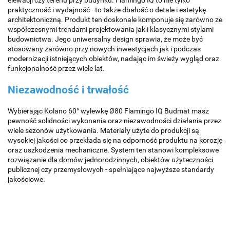
elewacji czy terenu przy budynku. Flamingo IQ to nie tylko
praktyczność i wydajność - to także dbałość o detale i estetykę
architektoniczną. Produkt ten doskonale komponuje się zarówno ze
współczesnymi trendami projektowania jak i klasycznymi stylami
budownictwa. Jego uniwersalny design sprawia, że może być
stosowany zarówno przy nowych inwestycjach jak i podczas
modernizacji istniejących obiektów, nadając im świeży wygląd oraz
funkcjonalność przez wiele lat.
Niezawodność i trwałość
Wybierając Kolano 60° wylewkę Ø80 Flamingo IQ Budmat masz
pewność solidności wykonania oraz niezawodności działania przez
wiele sezonów użytkowania. Materiały użyte do produkcji są
wysokiej jakości co przekłada się na odporność produktu na korozję
oraz uszkodzenia mechaniczne. System ten stanowi kompleksowe
rozwiązanie dla domów jednorodzinnych, obiektów użyteczności
publicznej czy przemysłowych - spełniające najwyższe standardy
jakościowe.