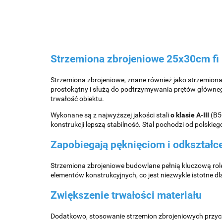
Strzemiona zbrojeniowe 25x30cm f
Strzemiona zbrojeniowe, znane również jako strzemion
prostokątny i służą do podtrzymywania prętów głównego
trwałość obiektu.
Wykonane są z najwyższej jakości stali
o klasie A-III
(B50
konstrukcji lepszą stabilność. Stal pochodzi od polskie
Zapobiegają pęknięciom i odkształ
Strzemiona zbrojeniowe budowlane pełnią kluczową ro
elementów konstrukcyjnych, co jest niezwykle istotne d
Zwiększenie trwałości materiału
Dodatkowo, stosowanie strzemion zbrojeniowych przycz