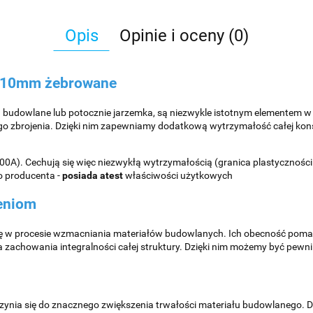
Opis
Opinie i oceny (0)
i 10mm żebrowane
a budowlane lub potocznie jarzemka, są niezwykle istotnym elementem 
 zbrojenia. Dzięki nim zapewniamy dodatkową wytrzymałość całej konst
0A). Cechują się więc niezwykłą wytrzymałością (granica plastyczności 
go producenta -
posiada atest
właściwości użytkowych
ceniom
lę w procesie wzmacniania materiałów budowlanych. Ich obecność poma
la zachowania integralności całej struktury. Dzięki nim możemy być pewni
ynia się do znacznego zwiększenia trwałości materiału budowlanego. 