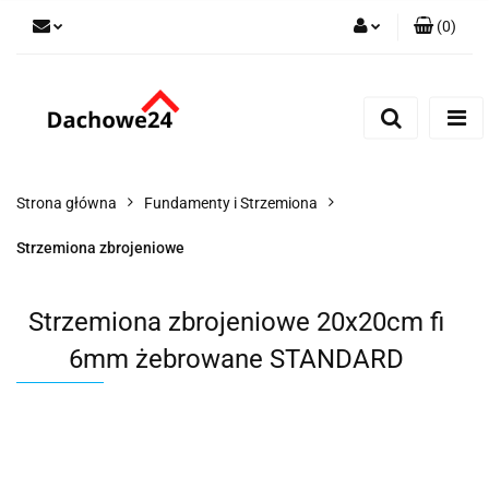
(
0
)
Zaloguj się
Zarejestruj się
Dodaj zgłoszenie
Zgody cookies
Strona główna
Fundamenty i Strzemiona
Strzemiona zbrojeniowe
Strzemiona zbrojeniowe 20x20cm fi
6mm żebrowane STANDARD