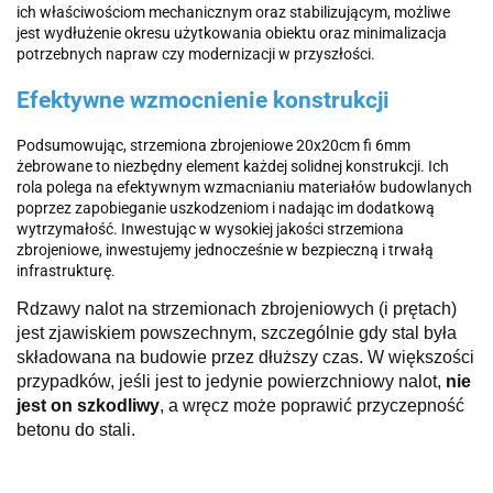
ich właściwościom mechanicznym oraz stabilizującym, możliwe
jest wydłużenie okresu użytkowania obiektu oraz minimalizacja
potrzebnych napraw czy modernizacji w przyszłości.
Efektywne wzmocnienie konstrukcji
Podsumowując, strzemiona zbrojeniowe 20x20cm fi 6mm
żebrowane to niezbędny element każdej solidnej konstrukcji. Ich
rola polega na efektywnym wzmacnianiu materiałów budowlanych
poprzez zapobieganie uszkodzeniom i nadając im dodatkową
wytrzymałość. Inwestując w wysokiej jakości strzemiona
zbrojeniowe, inwestujemy jednocześnie w bezpieczną i trwałą
infrastrukturę.
Rdzawy nalot na strzemionach zbrojeniowych (i prętach)
jest zjawiskiem powszechnym, szczególnie gdy stal była
składowana na budowie przez dłuższy czas. W większości
przypadków, jeśli jest to jedynie powierzchniowy nalot,
nie
jest on szkodliwy
, a wręcz może poprawić przyczepność
betonu do stali.