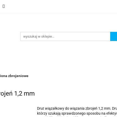
Schody
Kominki
Pokrycia
Rynny i Podsufit
ndamenty i Zbrojene
Promocje
Kontakt
Bestselle
Usługa montażu
Blog
Odbiór osobisty
Pokrycia
Rynny i Podsufitka
Akcesoria
Mem
ór osobisty
Usługa montażu
Blog
Odbiór osobisty
iona zbrojeniowe
rojeń 1,2 mm
Drut wiązałkowy do wiązania zbrojeń 1,2 mm. Dru
którzy szukają sprawdzonego sposobu na efekty