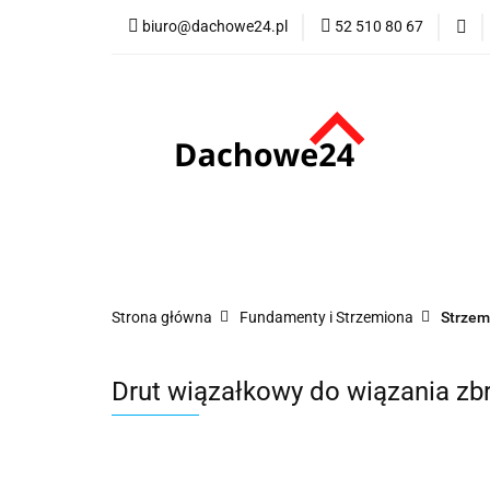
biuro@dachowe24.pl
52 510 80 67
Okna
Rolety
Membrany
Fu
Odbiór osobisty
Okna
Rolety
Schody
Kominki
Promocje
Kontakt
Bestsellery
Odbi
Strona główna
Fundamenty i Strzemiona
Strzem
Drut wiązałkowy do wiązania zb