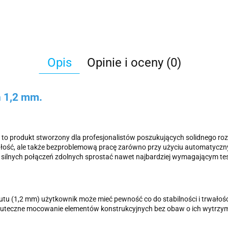
Opis
Opinie i oceny (0)
ń 1,2 mm.
m to produkt stworzony dla profesjonalistów poszukujących solidnego r
rwałość, ale także bezproblemową pracę zarówno przy użyciu automatyc
e silnych połączeń zdolnych sprostać nawet najbardziej wymagającym te
rutu (1,2 mm) użytkownik może mieć pewność co do stabilności i trwałośc
teczne mocowanie elementów konstrukcyjnych bez obaw o ich wytrzymał