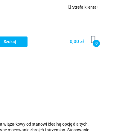
Strefa klienta
ka
Akcesoria
Zaloguj się
ry
Zarejestruj się
Dodaj zgłoszenie
0,00 zł
0
Zgody cookies
brany
Fundamenty i Zbrojene
t wiązałkowy od stanowi idealną opcję dla tych,
wne mocowanie zbrojeń i strzemion. Stosowanie