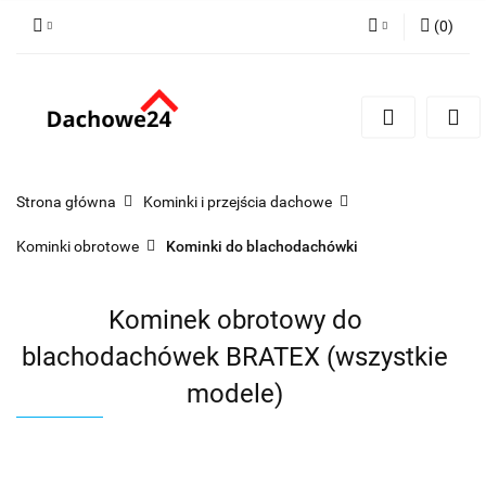
(
0
)
Zaloguj się
Zarejestruj się
Dodaj zgłoszenie
Zgody cookies
Strona główna
Kominki i przejścia dachowe
Kominki obrotowe
Kominki do blachodachówki
Kominek obrotowy do
blachodachówek BRATEX (wszystkie
modele)