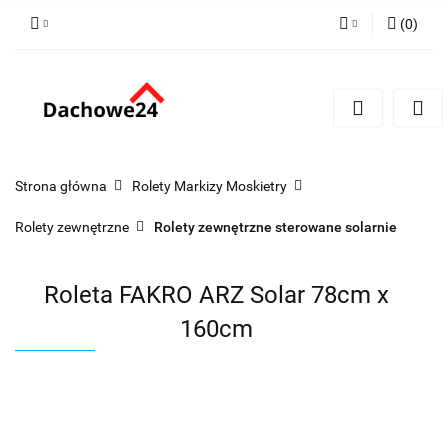
(
0
)
Zaloguj się
Zarejestruj się
Dodaj zgłoszenie
Zgody cookies
Strona główna
Rolety Markizy Moskietry
Rolety zewnętrzne
Rolety zewnętrzne sterowane solarnie
Roleta FAKRO ARZ Solar 78cm x
160cm