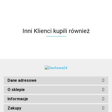
biały
dolne
dolne
podwójny
podwójny
ABMX
otwieranie,
otwieranie,
system
system
GREEN
pakiet 3-
pakiet 3-
otwierania,
otwierania,
VIEW,
szybowy
szybowy
pakiet 3-
pakiet 3-
pakiet 3-
szybowy
szybowy
szybowy
Inni Klienci kupili również
Dane adresowe
O sklepie
Informacje
Zakupy