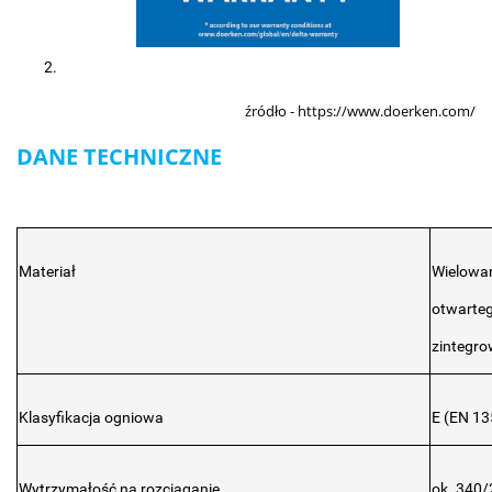
źródło - https://www.doerken.com/
DANE TECHNICZNE
Materiał
Wielowa
otwarteg
zintegr
Klasyfikacja ogniowa
E (EN 13
Wytrzymałość na rozciąganie
ok. 340/