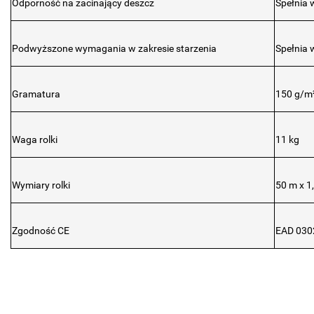
Odporność na zacinający deszcz
Spełnia 
Podwyższone wymagania w zakresie starzenia
Spełnia 
Gramatura
150 g/m
Waga rolki
11 kg
Wymiary rolki
50 m x 1
Zgodność CE
EAD 030