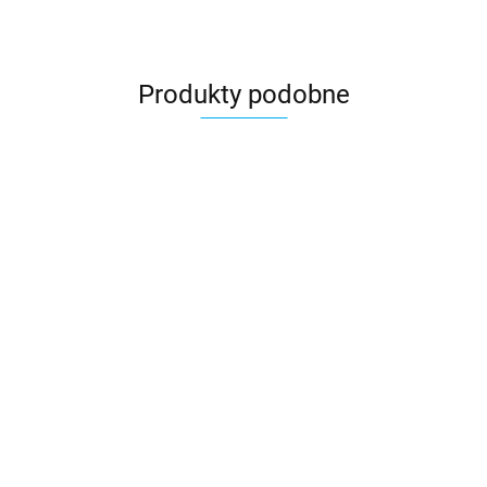
Produkty podobne
Klej do
folii
Butylowa
Taśma
Taśma
Taśma
DELTA®-
55.23
taśma
dwustronna
jednostronna
jednostronn
THAN
dwustronna
Eorovent
Eurovent
Eurovent
25.99
22.90
37.50
48.20
Eurovent®
DUO
TOPBAND
UNO COLD
BUTYL
20mm/25mb
50mm/25mb
UV
15mm/25mb
50mm/25m