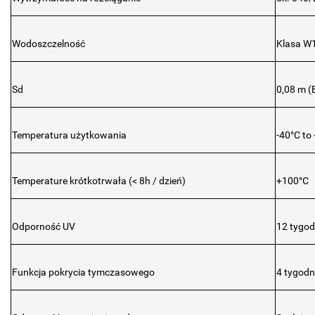
Wodoszczelność
Klasa W
Sd
0,08 m (
Temperatura użytkowania
-40°C to
Temperature krótkotrwała (< 8h / dzień)
+100°C
Odporność UV
12 tygod
Funkcja pokrycia tymczasowego
4 tygodn