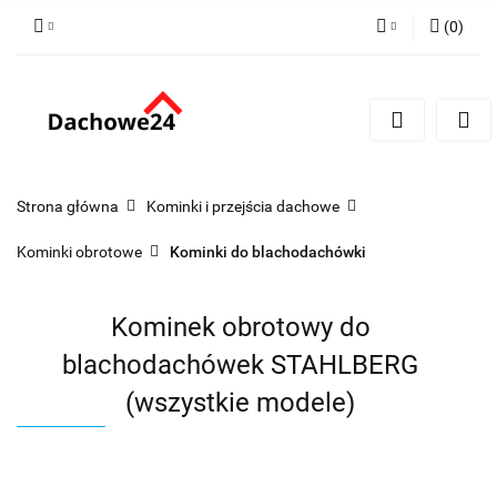
(
0
)
Zaloguj się
Zarejestruj się
Dodaj zgłoszenie
Zgody cookies
Strona główna
Kominki i przejścia dachowe
Kominki obrotowe
Kominki do blachodachówki
Kominek obrotowy do
blachodachówek STAHLBERG
(wszystkie modele)