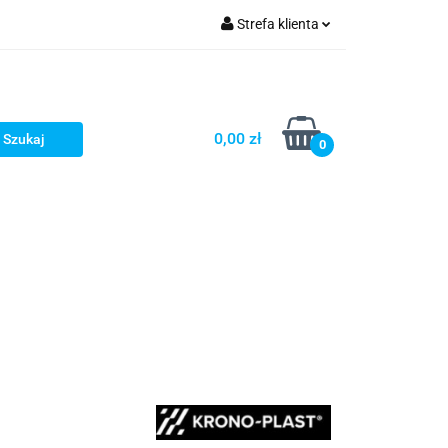
Strefa klienta
fitka
Zaloguj się
takt
Bestsellery
Zarejestruj się
Dodaj zgłoszenie
0,00 zł
0
Zgody cookies
embrany
Fundamenty i Zbrojene