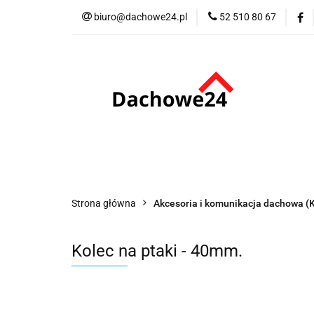
biuro@dachowe24.pl
52 510 80 67
Okna
Rolety
Akcesoria
Me
Odbiór osobisty
Okna
Rolety
Schody
Kominki
Promocje
Kontakt
Bestsellery
Odbi
Strona główna
Akcesoria i komunikacja dachowa 
Kolec na ptaki - 40mm.