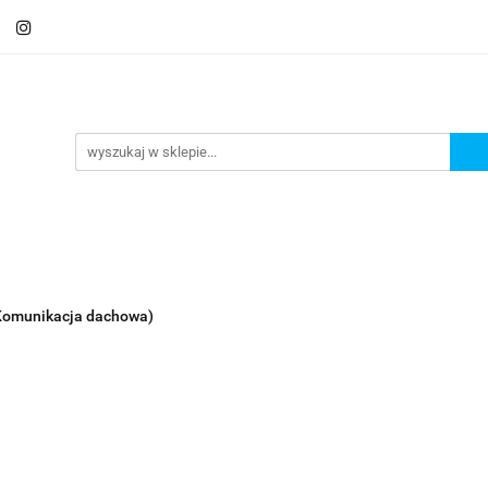
Schody
Kominki
Pokrycia
Rynny i Podsu
mbrany
Fundamenty i Zbrojene
Promocje
Kon
Usługa montażu
Blog
Odbiór osobisty
Pokrycia
Rynny i Podsufitka
Akcesoria
M
ór osobisty
Usługa montażu
Blog
Odbiór osobisty
(Komunikacja dachowa)