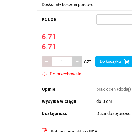
Doskonałe kolce na ptactwo
KOLOR
6.71
6.71
szt.
Do koszyka
Do przechowalni
Opinie
brak ocen
(dodaj)
Wysyłka w ciągu
do 3 dni
Dostępność
Duża dostępność
Pobierz produkt do PDF