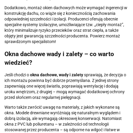
Dodatkowo, montaż okien dachowych może wymagać ingerencji w
konstrukcję dachu, co wiąże się z koniecznością zachowania
odpowiedniej szczelności i izolacji. Producenci oferują obecnie
specjalne systemy izolacyjne, umożliwiające tzw. „ciepły montaż”,
który minimalizuje ryzyko przecieków oraz strat ciepła, a także
objęty jest gwarancją szczelności producenta. Powierz montaż
sprawdzonym specjalistom!
Okna dachowe wady i zalety – co warto
wiedzieć?
Jeśli chodzi o
okna dachowe, wady i zalety
sprawiają, że decyzja o
ich montażu powinna być dobrze przemyślana. Z jednej strony
zapewniają one więcej światła, poprawiają wentylację i dodają
uroku wnętrzom, z drugiej – mogą wymagać dodatkowej ochrony
przed słońcem oraz regularnej pielęgnacji.
Warto także zwrócić uwagę na materiały, z jakich wykonane są
okna. Modele drewniane wyróżniają się naturalnym wyglądem i
dobrą izolacją, ale wymagają okresowej konserwacji.
Natomiast
okna z PVC lub poliuretanu – w zależności od technologii
stosowanej przez producenta – są odporne na wilgoć i łatwe w