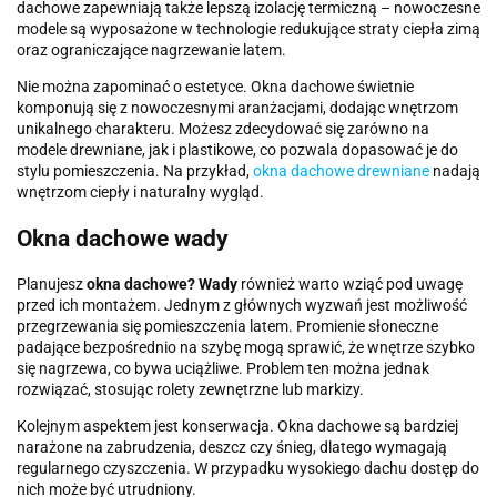
dachowe zapewniają także lepszą izolację termiczną – nowoczesne
modele są wyposażone w technologie redukujące straty ciepła zimą
oraz ograniczające nagrzewanie latem.
Nie można zapominać o estetyce. Okna dachowe świetnie
komponują się z nowoczesnymi aranżacjami, dodając wnętrzom
unikalnego charakteru. Możesz zdecydować się zarówno na
modele drewniane, jak i plastikowe, co pozwala dopasować je do
stylu pomieszczenia. Na przykład,
okna dachowe drewniane
nadają
wnętrzom ciepły i naturalny wygląd.
Okna dachowe wady
Planujesz
okna dachowe? Wady
również warto wziąć pod uwagę
przed ich montażem. Jednym z głównych wyzwań jest możliwość
przegrzewania się pomieszczenia latem. Promienie słoneczne
padające bezpośrednio na szybę mogą sprawić, że wnętrze szybko
się nagrzewa, co bywa uciążliwe. Problem ten można jednak
rozwiązać, stosując rolety zewnętrzne lub markizy.
Kolejnym aspektem jest konserwacja. Okna dachowe są bardziej
narażone na zabrudzenia, deszcz czy śnieg, dlatego wymagają
regularnego czyszczenia. W przypadku wysokiego dachu dostęp do
nich może być utrudniony.