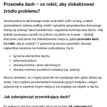
Przecieka dach – co robić, aby zlokalizować
źródło problemu?
Awaria pokrycia dachowego może uszkodzić sufit i ściany, a także
spowodować zalanie podłóg, mebli i sprzętów gospodarstwa domowego.
Staraj się uniknąć takich problemów i regularnie kontroluj stan dachu. Gdy
jednak zauważysz zacieki na suficie czy pleśń na ścianie – działaj!
Kluczowe znaczenie ma zlokalizowanie miejsca, gdzie
przecieka dach.
Co robić
, aby je znaleźć? Z pewnością musisz sprawdzić obszary
najbardziej narażone na możliwe uszkodzenia. Są to:
łączenia elementów dachu;
załamania połaci;
obszary komina i okien dachowych;
obszary montażu wszelkich instalacji (np. anteny).
Musisz wiedzieć, że z reguły przeciek nie występuje tam, gdzie zbiera się
woda. Ciecz spływa po elementach konstrukcyjnych budynku i wilgoć
pojawia się w zupełnie innym miejscu, niż znajduje się ubytek w dachu.
Jak zabezpieczyć przeciekający dach?
Po wykryciu obszaru przecieku skup się na tym,
jak zabezpieczyć