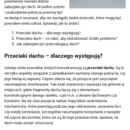
powinieneś również dobrze
zabezpieczyć dach. Wszelkie usterki
i uszkodzenia pokrycia powinny być
na bieżąco usuwane, aby nie wystąpiły żadne przecieki, które mogą być
powodem wielu szkód. Sprawdź, jak to zrobić!
Przecieki dachu – dlaczego występują?
Przecieka dach – co robić, aby zlokalizować źródło problemu?
Jak zabezpieczyć przeciekający dach?
Przecieki dachu – dlaczego występują?
Istnieje wiele powodów, których konsekwencją są
przecieki dachu
. Są to
nie tylko aspekty związane z zaniedbaniem wymiany starego pokrycia, czy
jego bieżącej naprawy. Często zdarza się, że poszycie jest zwyczajnie
nieumiejętnie zmontowane. Taki brak staranności zauważa się głównie w
miejscach, gdzie fragmenty dachu łączą się z elementami
konstrukcyjnymi danego obiektu, czyli m.in. z oknami dachowymi czy
kominem. Na zły stan poszycia wpływ mają także uszkodzenia
mechaniczne, które powstają podczas jego odśnieżania, usuwania liści
czy wizyty kominiarza. Szczególnie nieumiejętne korzystanie z narzędzi
lub użycie akcesoriów, które nie są do tego przeznaczone, sprawia, że
dach może zostać zniszczony.