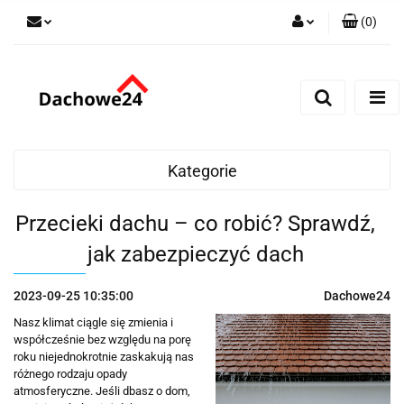
(
0
)
Zaloguj się
Zarejestruj się
Dodaj zgłoszenie
Zgody cookies
Kategorie
Przecieki dachu – co robić? Sprawdź,
jak zabezpieczyć dach
2023-09-25 10:35:00
Dachowe24
Nasz klimat ciągle się zmienia i
współcześnie bez względu na porę
roku niejednokrotnie zaskakują nas
różnego rodzaju opady
atmosferyczne. Jeśli dbasz o dom,