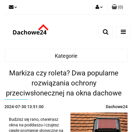
(
0
)
Zaloguj się
Zarejestruj się
Dodaj zgłoszenie
Zgody cookies
Kategorie
Markiza czy roleta? Dwa popularne
rozwiązania ochrony
przeciwsłonecznej na okna dachowe
2024-07-30 13:51:00
Dachowe24
Budzisz się rano, otwierasz
okna na poddaszu i czujesz
ciepłe promienie słoneczne na