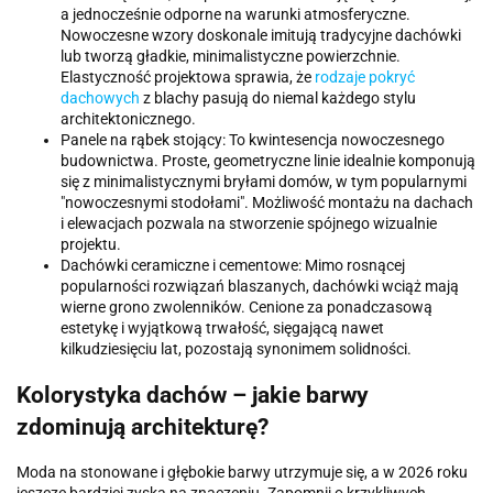
a jednocześnie odporne na warunki atmosferyczne.
Nowoczesne wzory doskonale imitują tradycyjne dachówki
lub tworzą gładkie, minimalistyczne powierzchnie.
Elastyczność projektowa sprawia, że
rodzaje pokryć
dachowych
z blachy pasują do niemal każdego stylu
architektonicznego.
Panele na rąbek stojący: To kwintesencja nowoczesnego
budownictwa. Proste, geometryczne linie idealnie komponują
się z minimalistycznymi bryłami domów, w tym popularnymi
"nowoczesnymi stodołami". Możliwość montażu na dachach
i elewacjach pozwala na stworzenie spójnego wizualnie
projektu.
Dachówki ceramiczne i cementowe: Mimo rosnącej
popularności rozwiązań blaszanych, dachówki wciąż mają
wierne grono zwolenników. Cenione za ponadczasową
estetykę i wyjątkową trwałość, sięgającą nawet
kilkudziesięciu lat, pozostają synonimem solidności.
Kolorystyka dachów – jakie barwy
zdominują architekturę?
Moda na stonowane i głębokie barwy utrzymuje się, a w 2026 roku