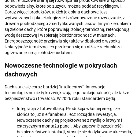
domu. Kluczowe staną się rozwiązania produkowane w sposób
odpowiedzialny, które po zużyciu można poddać recyklingowi.
Coraz więcej produktów, takich jak okna dachowe, jest
wytwarzanych jako ekologiczne i zrównoważone rozwiązanie, z
drewna pochodzącego z certyfikowanych lasów. Innym kierunkiem
są zielone dachy, które poprawiają izolację termiczną, retencjonują
wodę deszczową i wspierają bioróżnorodność w miastach.
Energooszczędność przejawia się także w dbałości o wysoką
izolacyjność termiczną, co przekłada się na niższe rachunki za
ogrzewanie zimą i chłodzenie latem.
Nowoczesne technologie w pokryciach
dachowych
Dach staje się coraz bardziej "inteligentny". Innowacje
technologiczne nie tylko zwiększają jego funkcjonalność, ale także
bezpieczeństwo i trwałość. W 2026 roku standardem będą:
Integracja z fotowoltaiką: Produkcja własnej energii ze
słońca to już nie fanaberia, lecz rozsądna inwestycja.
Nowoczesne dachy są projektowane z myślą o łatwym i
estetycznym montażu paneli. Aby zapewnić szczelność i
bezpieczeństwo instalacji, stosuje się dedykowane akcesoria,