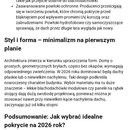
takie jak przejście solarne do blachodachówki.
Zaawansowane powłoki ochronne: Producenci prześcigają
się w tworzeniu powłok, które chronią pokrycie przed
blaknięciem pod wpływem promieni UV, korozją oraz
zabrudzeniami. Powłoki hydrofobowe czy samoczyszczące
sprawiają, że dach przez długie lata wygląda jak nowy.
Styl i forma – minimalizm na pierwszym
planie
Architektura zmierza w kierunku upraszczania form. Domy o
prostych, geometrycznych bryłach, często bez okapów, wymagają
odpowiedniego zwieńczenia. W 2026 roku dominować będą dachy
płaskie lub o niewielkim nachyleniu. Taki design podkreśla
nowoczesny charakter budynku. Wybór materiału ma tu duże
znaczenie – lekkie blachodachówki modułowe czy panele na rąbek
stojący dają dużą swobodę projektową, ponieważ można je
stosować nawet przy niewielkim kącie nachylenia dachu,
zaczynając już od kilku stopni.
Podsumowanie: Jak wybrać idealne
pokrycie na 2026 rok?