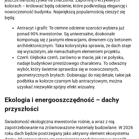
jeszcze bardziej zyska na znaczeniu. Zapomnij o krzykliwych
kolorach – królować będą odcienie, które podkreślają elegancję i
nowoczesność budynku. Największą popularnością cieszyć się
będą:
Antracyt i grafit: Te ciemne odcienie szarości wybiera już
ponad 90% inwestorów. Są uniwersalne, doskonale
komponują się z jasnymi elewacjami, drewnem czy betonem
architektonicznym. Taka kolorystyka sprawia, że dach staje
się wyrazistym, ale nienachalnym elementem projektu.
Czerń: Głęboka czerń, zarówno w macie, jak i w połysku,
nadaje budynkowi prestiżowego charakteru. To odważny
wybór, który świetnie sprawdza się w nowoczesnych,
geometrycznych bryłach. Dobierając do niej detale, takie jak
podbitka w kolorze czarnym lub antracytowym, można
uzyskać niezwykle spójny efekt wizualny.
Ekologia i energooszczędność – dachy
przyszłości
Świadomość ekologiczna inwestorów rośnie, a wraz z nią
zapotrzebowanie na zrównoważone materiały budowlane. W 2026
roku dach będzie postrzegany jako aktywny element ekosystemu