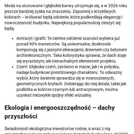
Moda na stonowane i głębokie barwy utrzymuje się, a w 2026 roku
jeszcze bardziej zyska na znaczeniu. Zapomnij o krzykliwych
kolorach – królować będą odcienie, które podkreślają elegancję i
nowoczesność budynku. Największą popularnością cieszyć się
będą:
Antracyt i grafit: Te ciemne odcienie szarości wybiera już
ponad 90% inwestorów. Są uniwersalne, doskonale
komponują się z jasnymi elewacjami, drewnem czy betonem
architektonicznym. Taka kolorystyka sprawia, że dach staje
się wyrazistym, ale nienachalnym elementem projektu.
Czerń: Głęboka czerń, zarówno w macie, jak i w połysku,
nadaje budynkowi prestiżowego charakteru. To odważny
wybór, który świetnie sprawdza się w nowoczesnych,
geometrycznych bryłach. Dobierając do niej detale, takie jak
podbitka w kolorze czarnym lub antracytowym, można
uzyskać niezwykle spójny efekt wizualny.
Ekologia i energooszczędność – dachy
przyszłości
Świadomość ekologiczna inwestorów rośnie, a wraz z nią