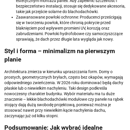
estetycznym montażu paneli. Aby zapewnić szczelność i
bezpieczeństwo instalacji, stosuje się dedykowane akcesoria,
takie jak przejście solarne do blachodachówki.
Zaawansowane powłoki ochronne: Producenci prześcigają
się w tworzeniu powłok, które chronią pokrycie przed
blaknięciem pod wpływem promieni UV, korozją oraz
zabrudzeniami. Powłoki hydrofobowe czy samoczyszczące
sprawiają, że dach przez długie lata wygląda jak nowy.
Styl i forma – minimalizm na pierwszym
planie
Architektura zmierza w kierunku upraszczania form. Domy o
prostych, geometrycznych bryłach, często bez okapów, wymagają
odpowiedniego zwieńczenia. W 2026 roku dominować będą dachy
płaskie lub o niewielkim nachyleniu. Taki design podkreśla
nowoczesny charakter budynku. Wybór materiału ma tu duże
znaczenie – lekkie blachodachówki modułowe czy panele na rąbek
stojący dają dużą swobodę projektową, ponieważ można je
stosować nawet przy niewielkim kącie nachylenia dachu,
zaczynając już od kilku stopni.
Podsumowanie: Jak wybrać idealne