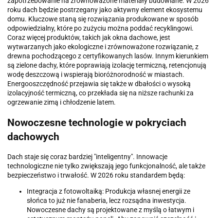
zapotrzebowanie na zrównoważone materiały budowlane. W 2026
roku dach będzie postrzegany jako aktywny element ekosystemu
domu. Kluczowe staną się rozwiązania produkowane w sposób
odpowiedzialny, które po zużyciu można poddać recyklingowi.
Coraz więcej produktów, takich jak okna dachowe, jest
wytwarzanych jako ekologiczne i zrównoważone rozwiązanie, z
drewna pochodzącego z certyfikowanych lasów. Innym kierunkiem
są zielone dachy, które poprawiają izolację termiczną, retencjonują
wodę deszczową i wspierają bioróżnorodność w miastach.
Energooszczędność przejawia się także w dbałości o wysoką
izolacyjność termiczną, co przekłada się na niższe rachunki za
ogrzewanie zimą i chłodzenie latem.
Nowoczesne technologie w pokryciach
dachowych
Dach staje się coraz bardziej "inteligentny". Innowacje
technologiczne nie tylko zwiększają jego funkcjonalność, ale także
bezpieczeństwo i trwałość. W 2026 roku standardem będą:
Integracja z fotowoltaiką: Produkcja własnej energii ze
słońca to już nie fanaberia, lecz rozsądna inwestycja.
Nowoczesne dachy są projektowane z myślą o łatwym i