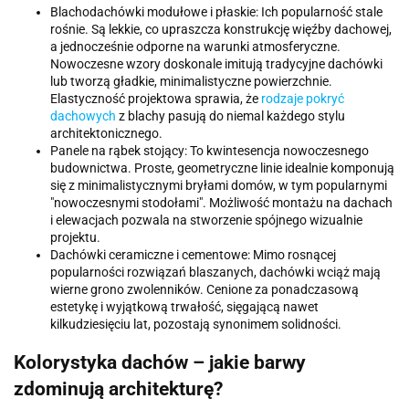
Blachodachówki modułowe i płaskie: Ich popularność stale
rośnie. Są lekkie, co upraszcza konstrukcję więźby dachowej,
a jednocześnie odporne na warunki atmosferyczne.
Nowoczesne wzory doskonale imitują tradycyjne dachówki
lub tworzą gładkie, minimalistyczne powierzchnie.
Elastyczność projektowa sprawia, że
rodzaje pokryć
dachowych
z blachy pasują do niemal każdego stylu
architektonicznego.
Panele na rąbek stojący: To kwintesencja nowoczesnego
budownictwa. Proste, geometryczne linie idealnie komponują
się z minimalistycznymi bryłami domów, w tym popularnymi
"nowoczesnymi stodołami". Możliwość montażu na dachach
i elewacjach pozwala na stworzenie spójnego wizualnie
projektu.
Dachówki ceramiczne i cementowe: Mimo rosnącej
popularności rozwiązań blaszanych, dachówki wciąż mają
wierne grono zwolenników. Cenione za ponadczasową
estetykę i wyjątkową trwałość, sięgającą nawet
kilkudziesięciu lat, pozostają synonimem solidności.
Kolorystyka dachów – jakie barwy
zdominują architekturę?