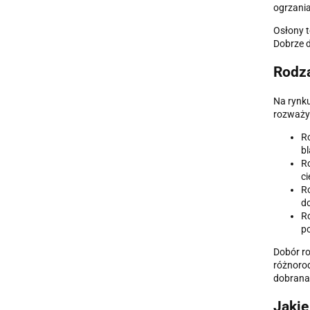
ogrzania
Osłony t
Dobrze d
Rodza
Na rynku
rozważy
Ro
bl
Ro
ci
Ro
do
Ro
po
Dobór ro
różnorod
dobrana 
Jakie