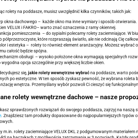
ąc rolety na poddasze, musisz uwzględnić kilka czynników, takich jak:
p okna dachowego – każde okno ma inne wymiary i sposób otwierania. 
ien VELUX i FAKRO– warto znać oznaczenia z ramy okiennej.
nkcja pomieszczenia – do sypialni polecamy rolety zaciemniające. W biu
b półprzezroczyste, które rozpraszają światło, ale nie odcinają Cię całko
lor i estetyka – rolety to również element aranżacyjny. Możesz wybrać o
mu całość będzie spójna.
chanizm obsługi – wysoko położone okna wymagają specjalnych rozwiąza
 wygodna opcja szczególnie przy większej liczbie okien.
ecydujesz się,
jakie rolety wewnętrzne wybrać
na poddasze, warto poświ
nych po estetyczne. W ten sposób zyskasz pewność, że wybrana roleta bę
anżację wnętrza. Przemyślany wybór pozwoli Ci cieszyć się funkcjonalny
ane rolety wewnętrzne dachowe – nasze propo
ukasz sprawdzonych rozwiązań do swojego poddasza, zajrzyj na naszą s
e
. Znajdziesz tam produkty dopasowane do najpopularniejszych typów ok
łowych.
y m.in. rolety zaciemniające VELUX DKL z podgumowanym materiałem na
S na haczykach z możliwością zatrzymania w 3 pozycjach. Każdy produk