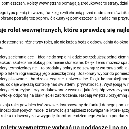
 pomieszczeń. Rolety wewnętrzne pomagają zredukować te straty, dział
ego typu pełnią tu ważną funkcję, czyli chronią przed nadmiarem światł
obrane potrafią też poprawić akustykę pomieszczenia i nadać mu przytu
je rolet wewnętrznych, które sprawdzą się najl
 dostępne są różne typy rolet, ale nie każda będzie odpowiednia do okn
ć:
lety zaciemniające – idealne do sypialni, gdzie potrzebujesz pełnej cie
ackout skutecznie blokują promienie słoneczne. Dzięki temu możesz sp
lety termoizolacyjne – to produkty pokryte od zewnątrz warstwą odbijają
epło latem i ograniczają jego ucieczkę zimą. Doskonały wybór do pomie
lety plisowane – bardzo estetyczne i uniwersalne. Dzięki konstrukcji har
łu, co daje większą kontrolę nad światłem i prywatnością. Występują w
lety dekoracyjne – wyprodukowane z wysokiej jakości półprzezroczyste
włokę, odporną na blaknięcie i zabrudzenia. Nadają wnętrzu przyjemną 
dzaju rolet powinien być zawsze dostosowany do funkcji danego pomiesz
ności dostępnych modeli z łatwością znajdziesz rozwiązanie, które łączy
roleta to inwestycja w wygodę i komfort codziennego życia na poddaszu
 rolety wewnętrzne wybrać na poddasze i na co