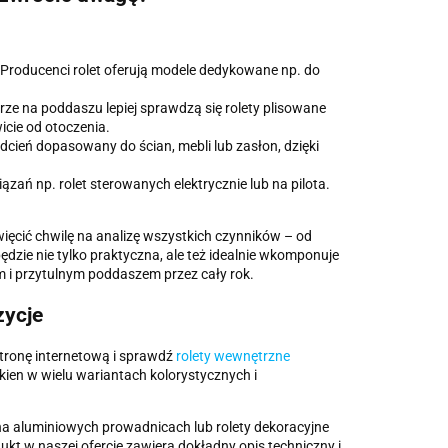
Producenci rolet oferują modele dedykowane np. do
rze na poddaszu lepiej sprawdzą się rolety plisowane
wicie od otoczenia.
dcień dopasowany do ścian, mebli lub zasłon, dzięki
ń np. rolet sterowanych elektrycznie lub na pilota.
ęcić chwilę na analizę wszystkich czynników – od
dzie nie tylko praktyczna, ale też idealnie wkomponuje
m i przytulnym poddaszem przez cały rok.
zycje
tronę internetową i sprawdź
rolety wewnętrzne
ien w wielu wariantach kolorystycznych i
 aluminiowych prowadnicach lub rolety dekoracyjne
t w naszej ofercie zawiera dokładny opis techniczny i