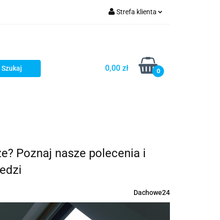
Strefa klienta
fitka
Zaloguj się
takt
Bestsellery
Zarejestruj się
Dodaj zgłoszenie
0,00 zł
0
Zgody cookies
embrany
Fundamenty i Zbrojene
e? Poznaj nasze polecenia i
edzi
Dachowe24