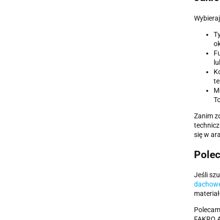
Wybieraj
Ty
ok
Fu
lu
Ko
te
Me
To
Zanim zd
technicz
się w ar
Polec
Jeśli sz
dachow
materia
Polecam
FAKRO AR