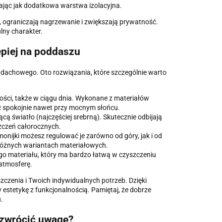
ając jak dodatkowa warstwa izolacyjna.
a, ograniczają nagrzewanie i zwiększają prywatność.
lny charakter.
epiej na poddaszu
a dachowego. Oto rozwiązania, które szczególnie warto
mności, także w ciągu dnia. Wykonane z materiałów
ać spokojnie nawet przy mocnym słońcu.
cą światło (najczęściej srebrną). Skutecznie odbijają
szczeń całorocznych.
monijki możesz regulować je zarówno od góry, jak i od
 różnych wariantach materiałowych.
go materiału, który ma bardzo łatwą w czyszczeniu
atmosferę.
czenia i Twoich indywidualnych potrzeb. Dzięki
 estetykę z funkcjonalnością. Pamiętaj, że dobrze
.
 zwrócić uwagę?