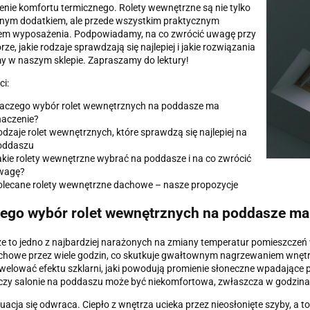
nie komfortu termicznego. Rolety wewnętrzne są nie tylko
znym dodatkiem, ale przede wszystkim praktycznym
em wyposażenia. Podpowiadamy, na co zwrócić uwagę przy
ze, jakie rodzaje sprawdzają się najlepiej i jakie rozwiązania
y w naszym sklepie. Zapraszamy do lektury!
ci:
laczego wybór rolet wewnętrznych na poddasze ma
naczenie?
dzaje rolet wewnętrznych, które sprawdzą się najlepiej na
oddaszu
kie rolety wewnętrzne wybrać na poddasze i na co zwrócić
wagę?
lecane rolety wewnętrzne dachowe – nasze propozycje
ego wybór rolet wewnętrznych na poddasze ma
 to jedno z najbardziej narażonych na zmiany temperatur pomieszczeń 
howe przez wiele godzin, co skutkuje gwałtownym nagrzewaniem wnętrz
iwelować efektu szklarni, jaki powodują promienie słoneczne wpadające 
 czy salonie na poddaszu może być niekomfortowa, zwłaszcza w godzin
uacja się odwraca. Ciepło z wnętrza ucieka przez nieosłonięte szyby, a to