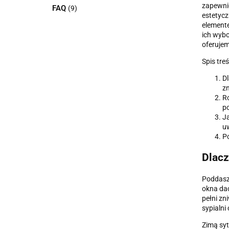
zapewnie
FAQ
(9)
estetyc
element
ich wybor
oferujem
Spis treś
D
z
Ro
p
Ja
u
Po
Dlacz
Poddasze
okna dac
pełni zn
sypialni
Zimą syt