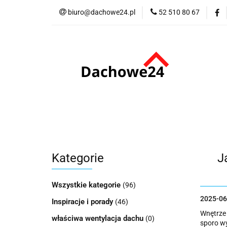
biuro@dachowe24.pl
52 510 80 67
Okna
Rolety
Akcesoria
Me
Odbiór osobisty
Okna
Rolety
Schody
Kominki
Promocje
Kontakt
Bestsellery
Odbi
Kategorie
J
Wszystkie kategorie
(96)
2025-06
Inspiracje i porady
(46)
Wnętrze 
właściwa wentylacja dachu
(0)
sporo wy