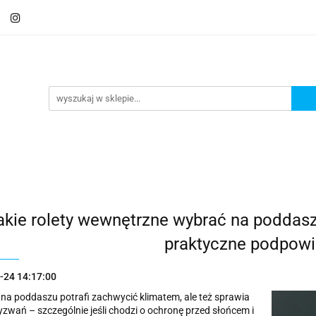
Schody
Kominki
Pokrycia
Rynny i Podsu
mbrany
Fundamenty i Zbrojene
Promocje
Kon
Usługa montażu
Blog
Odbiór osobisty
Pokrycia
Rynny i Podsufitka
Akcesoria
M
ór osobisty
Usługa montażu
Blog
Odbiór osobisty
akie rolety wewnętrzne wybrać na poddasz
praktyczne podpowi
-24 14:17:00
na poddaszu potrafi zachwycić klimatem, ale też sprawia
zwań – szczególnie jeśli chodzi o ochronę przed słońcem i