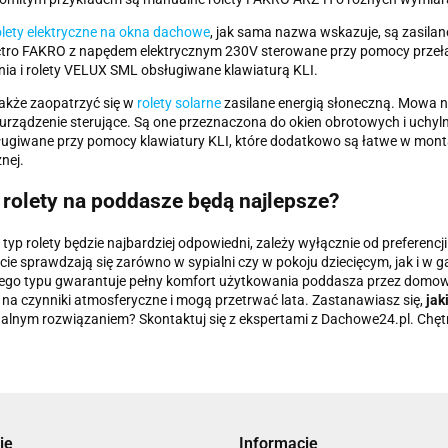
olety elektryczne na okna dachowe
, jak sama nazwa wskazuje, są zasilane
ctro FAKRO z napędem elektrycznym 230V sterowane przy pomocy przeł
ia i rolety VELUX SML obsługiwane klawiaturą KLI.
akże zaopatrzyć się w
rolety solarne
zasilane energią słoneczną. Mowa np
urządzenie sterujące. Są one przeznaczona do okien obrotowych i uchy
ugiwane przy pomocy klawiatury KLI, które dodatkowo są łatwe w monta
nej.
 rolety na poddasze będą najlepsze?
y typ rolety będzie najbardziej odpowiedni, zależy wyłącznie od prefere
ie sprawdzają się zarówno w sypialni czy w pokoju dziecięcym, jak i w g
tego typu gwarantuje pełny komfort użytkowania poddasza przez domo
na czynniki atmosferyczne i mogą przetrwać lata. Zastanawiasz się,
jak
alnym rozwiązaniem? Skontaktuj się z ekspertami z Dachowe24.pl. Chę
ie
Informacje