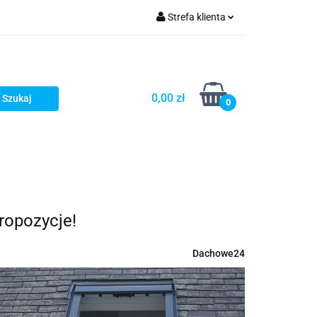
Strefa klienta
fitka
Zaloguj się
takt
Bestsellery
Zarejestruj się
Dodaj zgłoszenie
0,00 zł
0
Zgody cookies
embrany
Fundamenty i Zbrojene
ropozycje!
Dachowe24