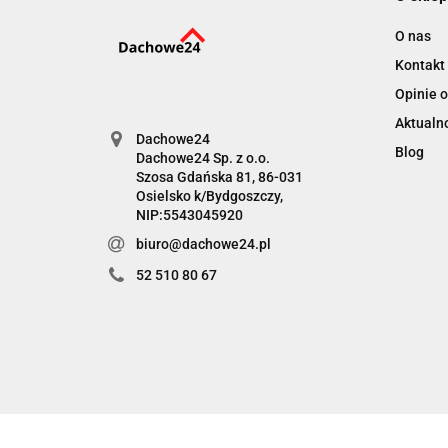
O nas
Kontakt
Opinie o
Aktualn
Dachowe24
Blog
Dachowe24 Sp. z o.o.
Szosa Gdańska 81, 86-031
Osielsko k/Bydgoszczy,
NIP:5543045920
biuro@dachowe24.pl
52 510 80 67