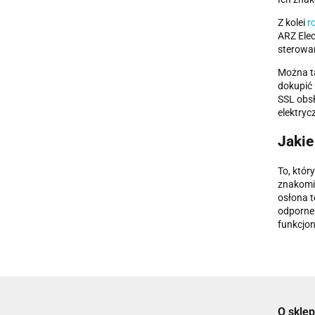
Z kolei
r
ARZ Ele
sterowan
Można t
dokupić 
SSL obsł
elektrycz
Jakie
To, któr
znakomic
osłona 
odporne 
funkcjon
O sklep