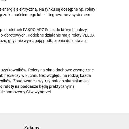
 energią elektryczną. Na rynku są dostępne np. rolety
ącznika naściennego lub zintegrowane z systemem
. o roletach FAKRO ARZ Solar, do których należy
lno-obrotowych. Podobne działanie mają rolety VELUX
żu, gdyż nie wymagają podłączenia do instalacji
ncji użytkowników. Rolety na okna dachowe zewnętrzne
abinecie czy w kuchni. Bez względu na rodzaj każda
wników. Zbudowane z wytrzymałego aluminium są
ie rolety na poddasze
będą praktycznym i
tnie pomożemy Ci w wyborze!
Zakupy