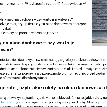
cym z zewnątrz. W jaki sposób to zrobić? Podpowiadamy!
ci:
olety na okna dachowe – czy warto je montować?
dzaje rolet, czyli jakie rolety na okna dachowe są dostępne
a rynku?
kie rolety na poddasze będą najlepsze?
y na okna dachowe – czy warto je
ować?
nięcia okien dachowych świetnie nadają się rolety na okna dachowe mo
ie dedykowane tego typu otworom okiennym. Takie rozwiązanie zabezpie
dmiernym nasłonecznieniem w letnim czasie, ale i przed utratą ciepła zim
eszczu, a także poprawiają bezpieczeństwo, chroniąc okno przed trudn
do sforsowania dla włamywaczy.
je rolet, czyli jakie rolety na okna dachowe są
cią pierwszym pytaniem, jakie warto sobie zadać, jest to,
jakie rolety 
 dachowe ręczne
obsługiwane za pomocą specjalnej korby. Można je za
komitym przykładem są manualne rolety FAKRO ARZ-H o różnych wymiar