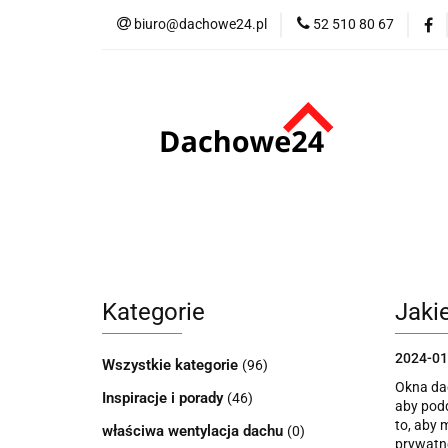
biuro@dachowe24.pl
52 510 80 67
Okna
Rolety
Akcesoria
Me
Odbiór osobisty
Okna
Rolety
Schody
Kominki
Promocje
Kontakt
Bestsellery
Odbi
Kategorie
Jaki
2024-01
Wszystkie kategorie
(96)
Okna dac
Inspiracje i porady
(46)
aby podd
to, aby 
właściwa wentylacja dachu
(0)
prywatno