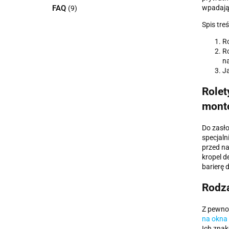
FAQ
wpadają
(9)
Spis treś
R
Ro
n
Ja
Rolet
mont
Do zasło
specjaln
przed na
kropel d
barierę 
Rodza
Z pewnoś
na okna
Ich zna