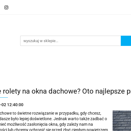
Schody
Kominki
Pokrycia
Rynny i Podsu
mbrany
Fundamenty i Zbrojene
Promocje
Kon
Usługa montażu
Blog
Odbiór osobisty
Pokrycia
Rynny i Podsufitka
Akcesoria
M
ór osobisty
Usługa montażu
Blog
Odbiór osobisty
e rolety na okna dachowe? Oto najlepsze p
-02 12:40:00
howe to świetne rozwiązanie w przypadku, gdy chcesz,
asze było lepiej doświetlone. Jednak warto także zadbać o
mieć możliwość zasłonięcia okna, gdy zależy nam na
ści lub chcemy ochronić się przed zbyt ciepłym powietrzem