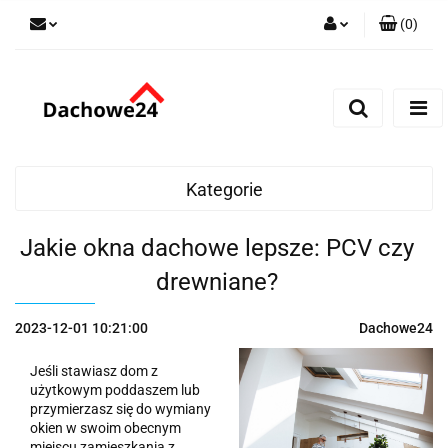
(
0
)
Zaloguj się
Zarejestruj się
Dodaj zgłoszenie
Zgody cookies
Kategorie
Jakie okna dachowe lepsze: PCV czy
drewniane?
2023-12-01 10:21:00
Dachowe24
Jeśli stawiasz dom z
użytkowym poddaszem lub
przymierzasz się do wymiany
okien w swoim obecnym
miejscu zamieszkania z