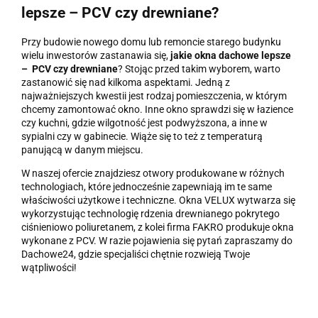
lepsze – PCV czy drewniane?
Przy budowie nowego domu lub remoncie starego budynku
wielu inwestorów zastanawia się,
jakie okna dachowe lepsze
– PCV czy drewniane
? Stojąc przed takim wyborem, warto
zastanowić się nad kilkoma aspektami. Jedną z
najważniejszych kwestii jest rodzaj pomieszczenia, w którym
chcemy zamontować okno. Inne okno sprawdzi się w łazience
czy kuchni, gdzie wilgotność jest podwyższona, a inne w
sypialni czy w gabinecie. Wiąże się to też z temperaturą
panującą w danym miejscu.
W naszej ofercie znajdziesz otwory produkowane w różnych
technologiach, które jednocześnie zapewniają im te same
właściwości użytkowe i techniczne. Okna VELUX wytwarza się
wykorzystując technologię rdzenia drewnianego pokrytego
ciśnieniowo poliuretanem, z kolei firma FAKRO produkuje okna
wykonane z PCV.
W razie pojawienia się pytań zapraszamy do
Dachowe24, gdzie specjaliści chętnie rozwieją Twoje
wątpliwości!