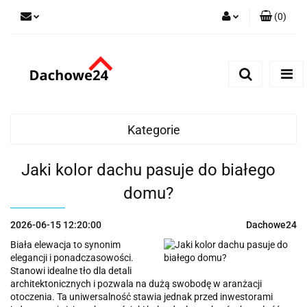
(
0
)
Zaloguj się
Zarejestruj się
Dodaj zgłoszenie
Zgody cookies
Kategorie
Jaki kolor dachu pasuje do białego
domu?
2026-06-15 12:20:00
Dachowe24
Biała elewacja to synonim
elegancji i ponadczasowości.
Stanowi idealne tło dla detali
architektonicznych i pozwala na dużą swobodę w aranżacji
otoczenia. Ta uniwersalność stawia jednak przed inwestorami