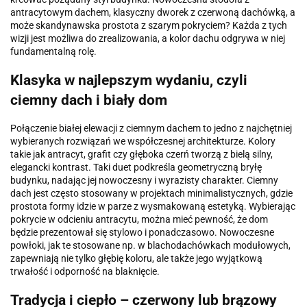
antracytowym dachem, klasyczny dworek z czerwoną dachówką, a
może skandynawska prostota z szarym pokryciem? Każda z tych
wizji jest możliwa do zrealizowania, a kolor dachu odgrywa w niej
fundamentalną rolę.
Klasyka w najlepszym wydaniu, czyli
ciemny dach i biały dom
Połączenie białej elewacji z ciemnym dachem to jedno z najchętniej
wybieranych rozwiązań we współczesnej architekturze. Kolory
takie jak antracyt, grafit czy głęboka czerń tworzą z bielą silny,
elegancki kontrast. Taki duet podkreśla geometryczną bryłę
budynku, nadając jej nowoczesny i wyrazisty charakter. Ciemny
dach jest często stosowany w projektach minimalistycznych, gdzie
prostota formy idzie w parze z wysmakowaną estetyką. Wybierając
pokrycie w odcieniu antracytu, można mieć pewność, że dom
będzie prezentował się stylowo i ponadczasowo. Nowoczesne
powłoki, jak te stosowane np. w blachodachówkach modułowych,
zapewniają nie tylko głębię koloru, ale także jego wyjątkową
trwałość i odporność na blaknięcie.
Tradycja i ciepło – czerwony lub brązowy