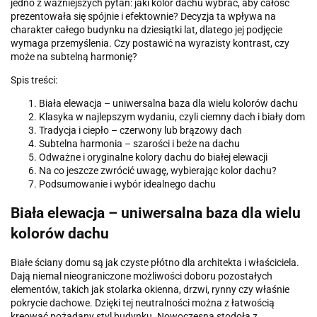
jedno z ważniejszych pytań: jaki kolor dachu wybrać, aby całość
prezentowała się spójnie i efektownie? Decyzja ta wpływa na
charakter całego budynku na dziesiątki lat, dlatego jej podjęcie
wymaga przemyślenia. Czy postawić na wyrazisty kontrast, czy
może na subtelną harmonię?
Spis treści:
Biała elewacja – uniwersalna baza dla wielu kolorów dachu
Klasyka w najlepszym wydaniu, czyli ciemny dach i biały dom
Tradycja i ciepło – czerwony lub brązowy dach
Subtelna harmonia – szarości i beże na dachu
Odważne i oryginalne kolory dachu do białej elewacji
Na co jeszcze zwrócić uwagę, wybierając kolor dachu?
Podsumowanie i wybór idealnego dachu
Biała elewacja – uniwersalna baza dla wielu
kolorów dachu
Białe ściany domu są jak czyste płótno dla architekta i właściciela.
Dają niemal nieograniczone możliwości doboru pozostałych
elementów, takich jak stolarka okienna, drzwi, rynny czy właśnie
pokrycie dachowe. Dzięki tej neutralności można z łatwością
kreować pożądany styl budynku. Nowoczesna stodoła z