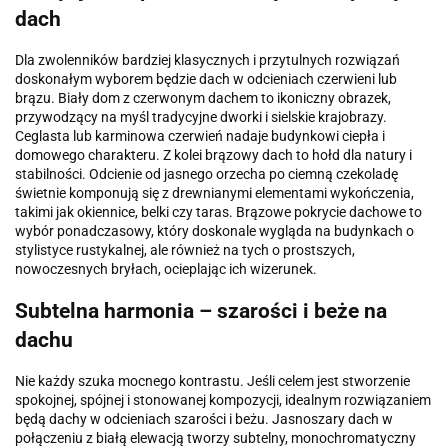
dach
Dla zwolenników bardziej klasycznych i przytulnych rozwiązań
doskonałym wyborem będzie dach w odcieniach czerwieni lub
brązu. Biały dom z czerwonym dachem to ikoniczny obrazek,
przywodzący na myśl tradycyjne dworki i sielskie krajobrazy.
Ceglasta lub karminowa czerwień nadaje budynkowi ciepła i
domowego charakteru. Z kolei brązowy dach to hołd dla natury i
stabilności. Odcienie od jasnego orzecha po ciemną czekoladę
świetnie komponują się z drewnianymi elementami wykończenia,
takimi jak okiennice, belki czy taras. Brązowe pokrycie dachowe to
wybór ponadczasowy, który doskonale wygląda na budynkach o
stylistyce rustykalnej, ale również na tych o prostszych,
nowoczesnych bryłach, ocieplając ich wizerunek.
Subtelna harmonia – szarości i beże na
dachu
Nie każdy szuka mocnego kontrastu. Jeśli celem jest stworzenie
spokojnej, spójnej i stonowanej kompozycji, idealnym rozwiązaniem
będą dachy w odcieniach szarości i beżu. Jasnoszary dach w
połączeniu z białą elewacją tworzy subtelny, monochromatyczny