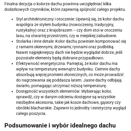
Finalna decyzja o kolorze dachu powinna uwzględniać kilka
dodatkowych czynników, które zapewnią spójność całego projektu.
Styl architektoniczny i otoczenie: Upewnij się, że kolor dachu
współgra ze stylem budynku (nowoczesny, tradycyjny,
rustykalny) oraz z krajobrazem – czy dom stoi w otoczeniu
lasu, na otwartej przestrzeni, czy w miejskiej zabudowie.
Stolarka i inne detale: Kolor dachu powinien komponować się
z ramami okiennymi, drzwiami, rynnami oraz podbitką.
Nawet najpiękniejszy dach nie będzie wyglądał dobrze, jeśli
pozostałe elementy będą dobrane przypadkowo.
Efektywność energetyczna: Pamiętaj, że kolor dachu ma
wpływ na temperaturę wewnątrz budynku. Ciemne dachy
absorbują więcej promieni słonecznych, co może prowadzić
do nagrzewania się poddasza latem. Jasne dachy odbijają
światło, pomagając utrzymać niższą temperaturę.
Dostępność wszystkich elementów: Wybierając kolor,
sprawdź, czy w danym odcieniu dostępne są wszystkie
niezbędne akcesoria, takie jak kosze dachowe, gąsiory czy
obróbki blacharskie. Zapewni to jednolity i estetyczny wygląd
całego poszycia.
Podsumowanie i wybór idealnego dachu