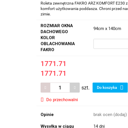
Roleta zewnętrzna FAKRO ARZ KOMFORT E230 z n
komfort użytkowania poddasza. Chroni przed nadm
zimie.
ROZMIAR OKNA
94cm x 140cm
DACHOWEGO
KOLOR
OBLACHOWANIA
FAKRO
1771.71
1771.71
szt.
Do koszyka
Do przechowalni
Opinie
brak ocen
(dodaj)
Wysyłka w ciągu
14 dni