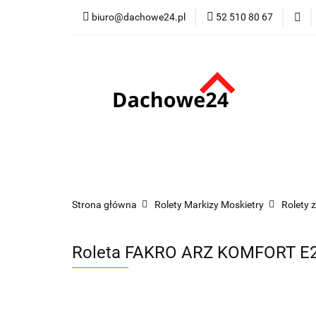
biuro@dachowe24.pl
52 510 80 67
Okna
Rolety
Membrany
Fu
Odbiór osobisty
Okna
Rolety
Schody
Kominki
Promocje
Kontakt
Bestsellery
Odbi
Strona główna
Rolety Markizy Moskietry
Rolety 
Roleta FAKRO ARZ KOMFORT E2