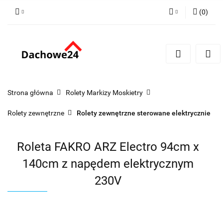
(
0
)
Zaloguj się
Zarejestruj się
Dodaj zgłoszenie
Zgody cookies
Strona główna
Rolety Markizy Moskietry
Rolety zewnętrzne
Rolety zewnętrzne sterowane elektrycznie
Roleta FAKRO ARZ Electro 94cm x
140cm z napędem elektrycznym
230V