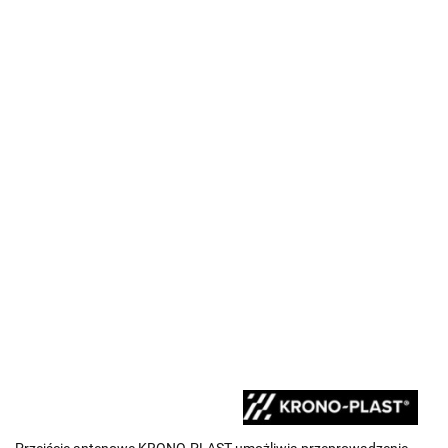
Przejście antenowe KRONO-PLAST umożliwia przeprowadzenie