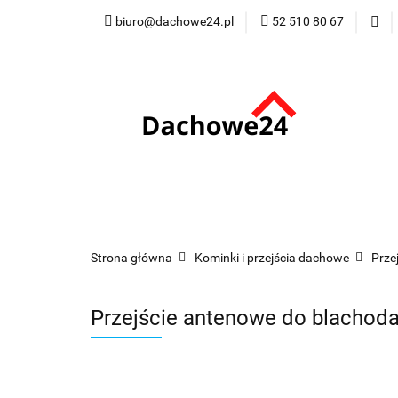
biuro@dachowe24.pl
52 510 80 67
Okna
Rolety
Membrany
Fu
Odbiór osobisty
Okna
Rolety
Schody
Kominki
Promocje
Kontakt
Bestsellery
Odbi
Strona główna
Kominki i przejścia dachowe
Prze
Przejście antenowe do blacho