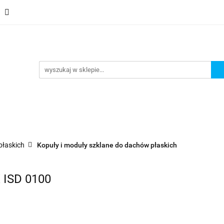
Schody
Kominki
Pokrycia
Rynny i Podsufit
ndamenty i Zbrojene
Promocje
Kontakt
Bestselle
Usługa montażu
Blog
Odbiór osobisty
Pokrycia
Rynny i Podsufitka
Akcesoria
Mem
ór osobisty
Usługa montażu
Blog
Odbiór osobisty
płaskich
Kopuły i moduły szklane do dachów płaskich
 ISD 0100