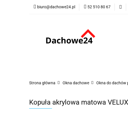
biuro@dachowe24.pl
52 510 80 67
Okna
Rolety
Membrany
Fu
Odbiór osobisty
Okna
Rolety
Schody
Kominki
Promocje
Kontakt
Bestsellery
Odbi
Strona główna
Okna dachowe
Okna do dachów 
Kopuła akrylowa matowa VELUX