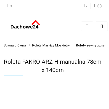
(
0
)
Zaloguj się
Zarejestruj się
Dodaj zgłoszenie
Zgody cookies
Strona główna
Rolety Markizy Moskietry
Rolety zewnętrzne
Roleta FAKRO ARZ-H manualna 78cm
x 140cm