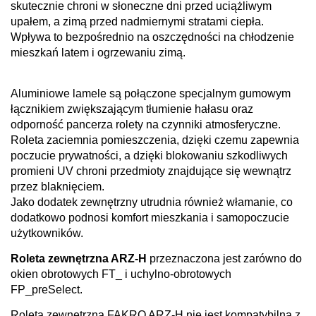
skutecznie chroni w słoneczne dni przed uciążliwym
upałem, a zimą przed nadmiernymi stratami ciepła.
Wpływa to bezpośrednio na oszczędności na chłodzenie
mieszkań latem i ogrzewaniu zimą.
Aluminiowe lamele są połączone specjalnym gumowym
łącznikiem zwiększającym tłumienie hałasu oraz
odporność pancerza rolety na czynniki atmosferyczne.
Roleta zaciemnia pomieszczenia, dzięki czemu zapewnia
poczucie prywatności, a dzięki blokowaniu szkodliwych
promieni UV chroni przedmioty znajdujące się wewnątrz
przez blaknięciem.
Jako dodatek zewnętrzny utrudnia również włamanie, co
dodatkowo podnosi komfort mieszkania i samopoczucie
użytkowników.
Roleta zewnętrzna ARZ-H
przeznaczona jest zarówno do
okien obrotowych FT_ i uchylno-obrotowych
FP_preSelect.
Roleta zewnętrzna FAKRO ARZ-H nie jest kompatybilna z