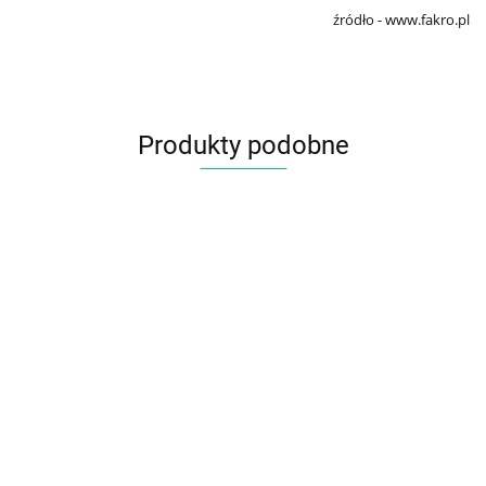
źródło - www.fakro.pl
Produkty podobne
Okna
Roleta
Okna
Okna
Okna
Okna
dachowe
FAKRO
dachowe
dachowe
dachowe
dachowe
FAKRO
ARZ-H
1848.43
FAKRO
FAKRO
FAKRO
FAKRO
1290.13
PTP-V
1202.09
1414.52
2543.57
2750.96
manualn
FTP-V U4
PTP-V U4
FPP-V U41
PPP-V U41
P50
55cm x
dolne
dolne
podwójny
podwójny
ABMX
78cm
otwieranie,
otwieranie,
system
system
GREEN
pakiet 3-
pakiet 3-
otwierania,
otwierania,