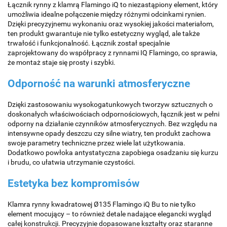
Łącznik rynny z klamrą Flamingo iQ to niezastąpiony element, który
umożliwia idealne połączenie między różnymi odcinkami rynien.
Dzięki precyzyjnemu wykonaniu oraz wysokiej jakości materiałom,
ten produkt gwarantuje nie tylko estetyczny wygląd, ale także
trwałość i funkcjonalność. Łącznik został specjalnie
zaprojektowany do współpracy z rynnami IQ Flamingo, co sprawia,
że montaż staje się prosty i szybki.
Odporność na warunki atmosferyczne
Dzięki zastosowaniu wysokogatunkowych tworzyw sztucznych o
doskonałych właściwościach odpornościowych, łącznik jest w pełni
odporny na działanie czynników atmosferycznych. Bez względu na
intensywne opady deszczu czy silne wiatry, ten produkt zachowa
swoje parametry techniczne przez wiele lat użytkowania.
Dodatkowo powłoka antystatyczna zapobiega osadzaniu się kurzu
i brudu, co ułatwia utrzymanie czystości.
Estetyka bez kompromisów
Klamra rynny kwadratowej Ø135 Flamingo iQ Bu to nie tylko
element mocujący – to również detale nadające elegancki wygląd
całej konstrukcji. Precyzyjnie dopasowane kształty oraz staranne