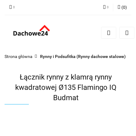
(
0
)
Zaloguj się
Zarejestruj się
Dodaj zgłoszenie
Zgody cookies
Strona główna
Rynny i Podsufitka (Rynny dachowe stalowe)
Łącznik rynny z klamrą rynny
kwadratowej Ø135 Flamingo IQ
Budmat