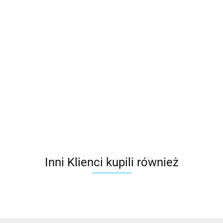
VELUX Zestaw
naprawczy do okien
drewnianych ZZZ 220
155.24
VELUX Zestaw naprawczy do
okien drewnianych nowej
generacji ZZZ 220K
144.89
Inni Klienci kupili również