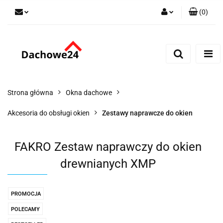
(
0
)
Zaloguj się
Zarejestruj się
Dodaj zgłoszenie
Zgody cookies
Strona główna
Okna dachowe
Akcesoria do obsługi okien
Zestawy naprawcze do okien
FAKRO Zestaw naprawczy do okien
drewnianych XMP
PROMOCJA
POLECAMY